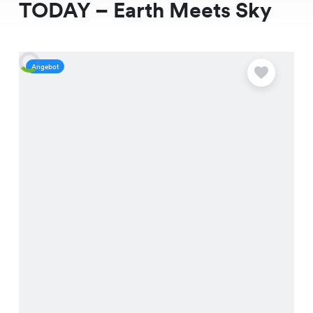
TODAY – Earth Meets Sky
Angebot
A