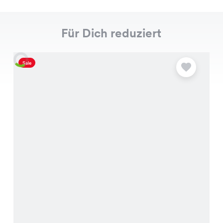
Für Dich reduziert
Sale
S