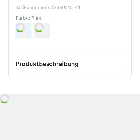
Artikelnummer 32359210-44
Farbe:
Pink
Produktbeschreibung
Lass Dich von unserem Kim Miami Top
begeistern! Dieses Shirt ist ein echter
Hingucker in den leuchtenden Farben
Pink und Multicolor. Perfekt für den
Sommer, überzeugt es durch seinen
angenehmen Schnitt und die