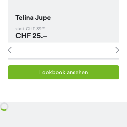
Telina Jupe
statt CHF
39
95
CHF
25.–
Lookbook ansehen