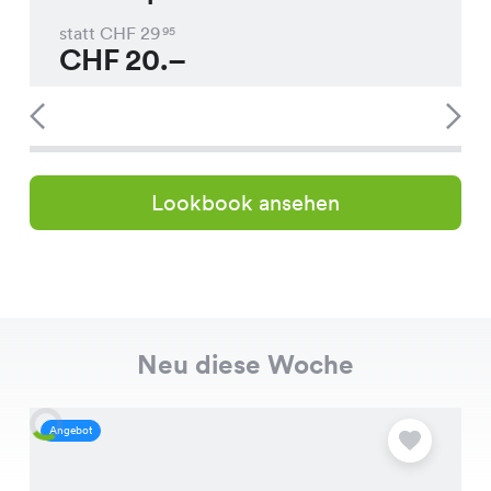
statt CHF
29
95
CHF
20.–
Lookbook ansehen
Neu diese Woche
Angebot
A