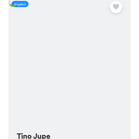
Angebot
A
Tino Jupe