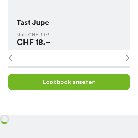
Tast Jupe
statt CHF
39
95
CHF
18.–
Lookbook ansehen