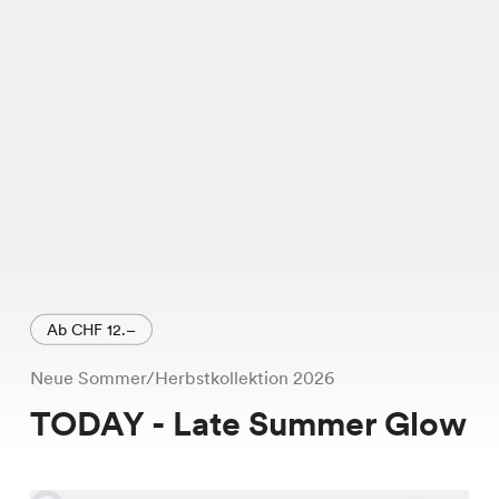
hochwertige Verarbeitung. Und das
Beste daran? Es ist gerade im Sale und
für nur CHF 3.95 in unseren über 170
Chicorée Filialen in der ganzen
Schweiz erhältlich. Komm vorbei und
probiere es an, Du wirst es lieben!
Ab CHF 12.–
Neue Sommer/Herbstkollektion 2026
TODAY - Late Summer Glow