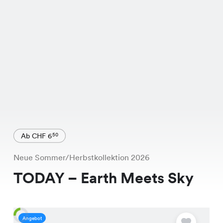
Ab CHF 6
50
Neue Sommer/Herbstkollektion 2026
TODAY – Earth Meets Sky
Angebot
A