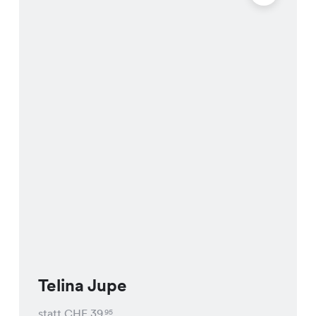
Telina Jupe
statt CHF
39
95