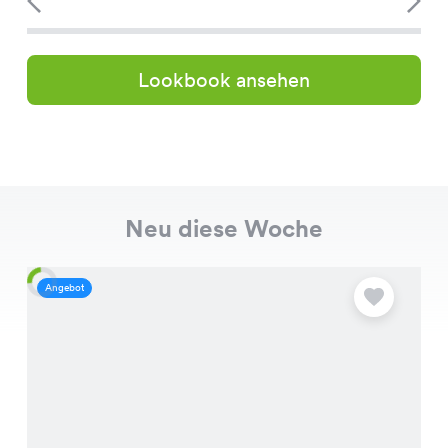
Lookbook ansehen
Neu diese Woche
Angebot
A