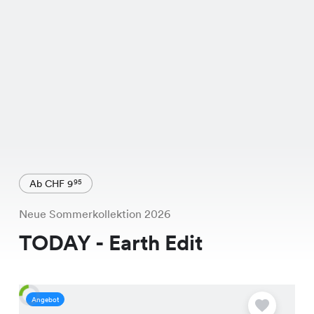
Ab CHF 9
95
Neue Sommerkollektion 2026
TODAY - Earth Edit
Angebot
A