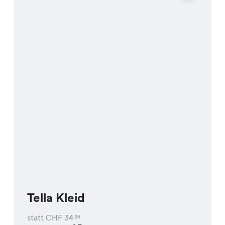
Tella Kleid
statt CHF
34
95