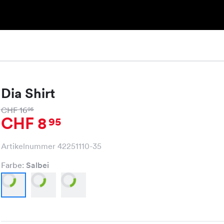
Dia Shirt
CHF 16
95
CHF 8
95
Artikelnummer 42251110-35
Farbe:
Salbei