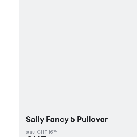
Sally Fancy 5 Pullover
statt CHF
16
95