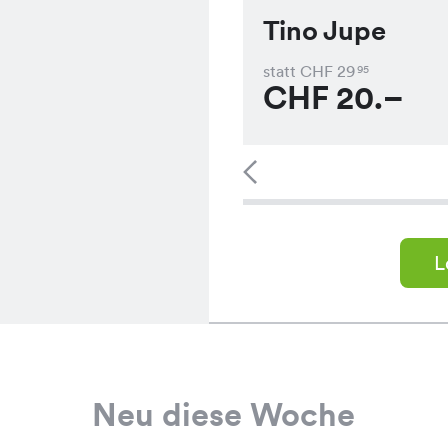
Tino Jupe
statt CHF
29
95
CHF
20.–
L
Neu diese Woche