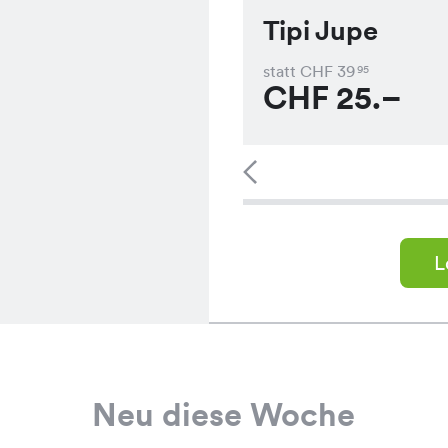
Tipi Jupe
statt CHF
39
95
CHF
25.–
L
Neu diese Woche