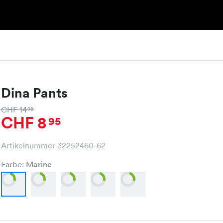
Dina Pants
CHF 14
95
CHF 8
95
Artikelnummer 32252460-62
Farbe:
Marine