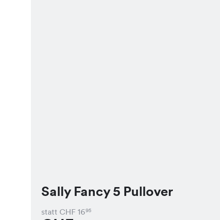
Sally Fancy 5 Pullover
statt CHF
16
95