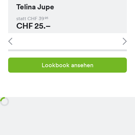
Telina Jupe
statt CHF
39
95
CHF
25.–
Lookbook ansehen