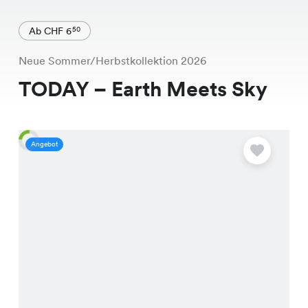
Ab CHF 6
50
Neue Sommer/Herbstkollektion 2026
TODAY – Earth Meets Sky
Angebot
A