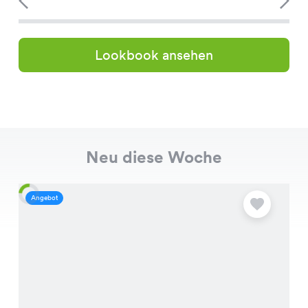
Lookbook ansehen
Neu diese Woche
Angebot
A