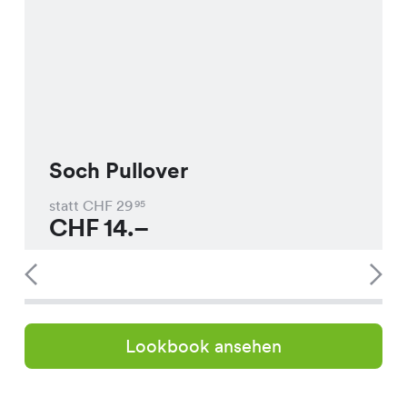
Soch Pullover
statt CHF
29
95
CHF
14.–
Lookbook ansehen