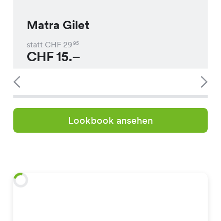
Matra Gilet
statt CHF
29
95
CHF
15.–
Lookbook ansehen