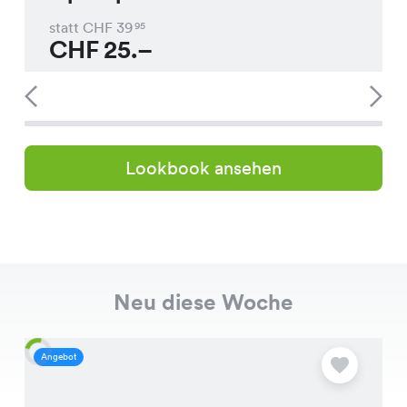
statt CHF
39
95
CHF
25.–
Lookbook ansehen
Neu diese Woche
Angebot
A