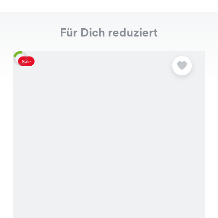
Für Dich reduziert
Sale
S