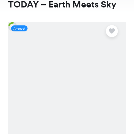
TODAY – Earth Meets Sky
Angebot
A