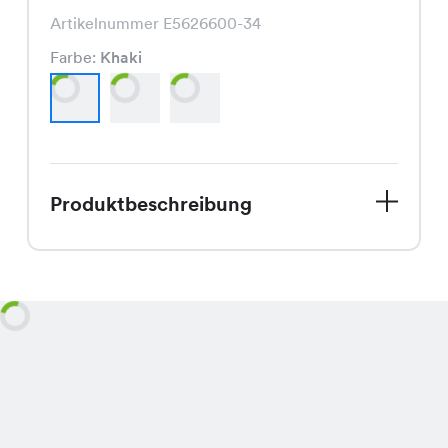
Artikelnummer E5626600-34
Farbe:
Khaki
Produktbeschreibung
Entdecke unser Wonder Kleid, das
perfekte Stück für den Spätsommer.
Aktuell im Sale erhältlich, ist dieses
Modell ein echter Hingucker und
bietet Dir einen unschlagbaren Preis
von nur CHF 9.95 statt dem regulären