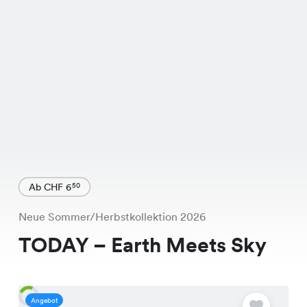
Ab CHF 6
50
Neue Sommer/Herbstkollektion 2026
TODAY – Earth Meets Sky
Angebot
A