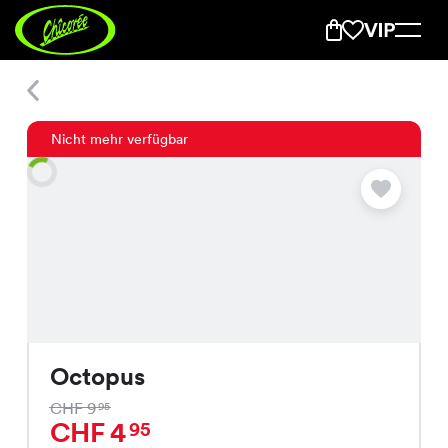
Octopus
Nicht mehr verfügbar
Octopus
CHF 9
95
CHF 4
95