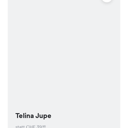
Telina Jupe
statt CHF
39
95