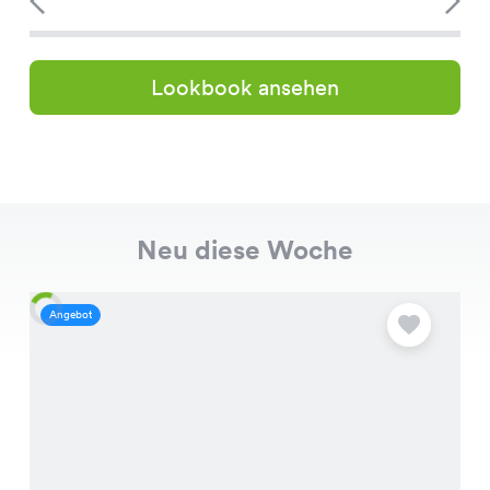
Lookbook ansehen
Neu diese Woche
Angebot
A