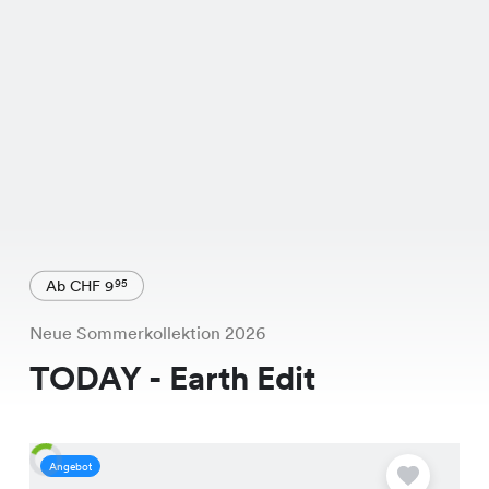
Ab CHF 9
95
Neue Sommerkollektion 2026
TODAY - Earth Edit
Angebot
A