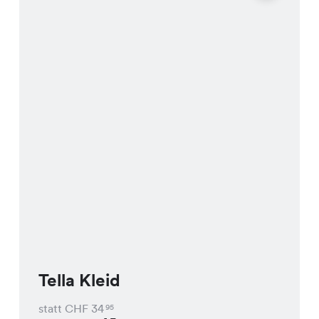
Tella Kleid
statt CHF
34
95