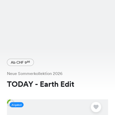
Ab CHF 9
95
Neue Sommerkollektion 2026
TODAY - Earth Edit
Angebot
A