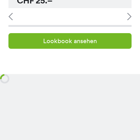
CHF
25.–
Lookbook ansehen