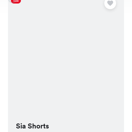
Sale
S
Sia Shorts