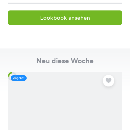
Lookbook ansehen
Neu diese Woche
Angebot
A