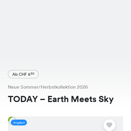
Ab CHF 6
50
Neue Sommer/Herbstkollektion 2026
TODAY – Earth Meets Sky
Angebot
A